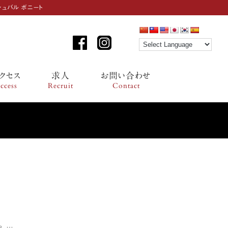
シュバル ボニート
ン
ツ
へ
ス
キ
ッ
クセス
求人
お問い合わせ
プ
ccess
Recruit
Contact
。 …