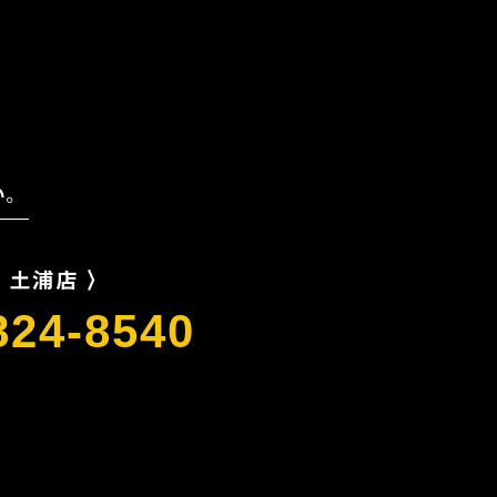
。
ト 土浦店 〉
-824-8540