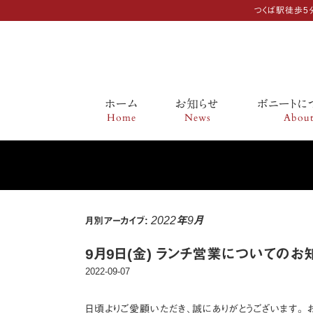
つくば駅徒歩5分
ホーム
お知らせ
ボニートに
コ
Home
News
Abou
ン
テ
ン
ツ
へ
ス
2022年9月
月別アーカイブ:
キ
ッ
9月9日(金) ランチ営業についてのお
プ
2022-09-07
日頃よりご愛顧いただき、誠にありがとうございます。 お