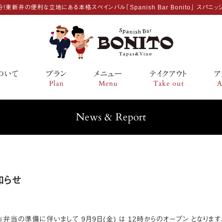
!東新井の便利な立地にある本格スペインバル「Spanish Bar Bonito」 スパニッ
ついて
プラン
メニュー
テイクアウト
ア
t
Plan
Menu
Take out
A
News & Report
知らせ
弁当の準備に伴いまして 9月9日(金) は 12時からのオープン となります