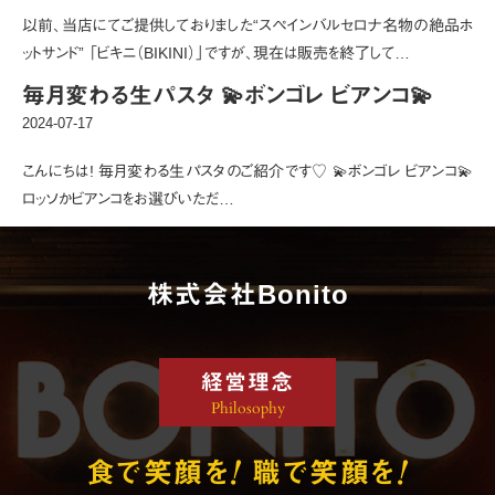
以前、当店にてご提供しておりました“スペインバルセロナ名物の絶品ホ
ットサンド” 「ビキニ（BIKINI）」ですが、現在は販売を終了して…
毎月変わる生パスタ 💫ボンゴレ ビアンコ💫
2024-07-17
こんにちは! 毎月変わる生パスタのご紹介です♡ 💫ボンゴレ ビアンコ💫
ロッソかビアンコをお選びいただ…
株式会社Bonito
経営理念
Philosophy
!
!
食で笑顔を
職で笑顔を