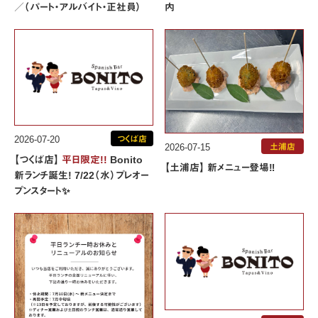
／（パート・アルバイト・正社員）
内
平日限定!! Bonito 新ランチ誕生! 7/22（水）プレオープンスタート✨page-visual 【つくば店】
平日限定!!
Bonito 新ランチ誕生! 7/22（水）プレオープンスタート✨ビジュアル">
2026-07-20
つくば店
2026-07-15
土浦店
【つくば店】
平日限定!!
Bonito
【土浦店】 新メニュー登場‼️
新ランチ誕生! 7/22（水）プレオー
プンスタート✨