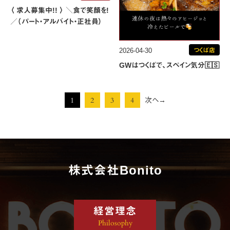
〈 求人募集中!! 〉 ＼食で笑顔を!
／（パート・アルバイト・正社員）
2026-04-30
つくば店
GWはつくばで、スペイン気分🇪🇸
1
2
3
4
次へ→
株式会社Bonito
経営理念
Philosophy