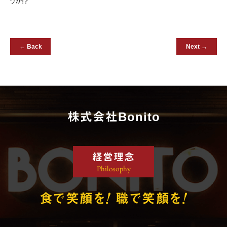
うか!?
← Back
Next →
株式会社Bonito
経営理念
Philosophy
!
!
食で笑顔を
職で笑顔を