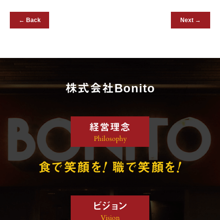
← Back
Next →
株式会社Bonito
経営理念
Philosophy
!
!
食で笑顔を
職で笑顔を
ビジョン
Vision