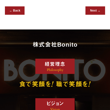
← Back
Next →
株式会社Bonito
経営理念
Philosophy
!
!
食で笑顔を
職で笑顔を
ビジョン
Vision