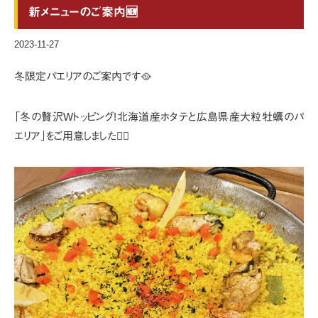
新メニューのご案内🆕
2023-11-27
冬限定パエリアのご案内です🥘
「冬の贅沢Wトッピング!北海道産ホタテと広島県産大粒牡蠣のパ
エリア」
をご用意しました💁‍♀️