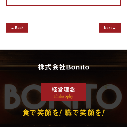
← Back
Next →
株式会社Bonito
経営理念
Philosophy
!
!
食で笑顔を
職で笑顔を