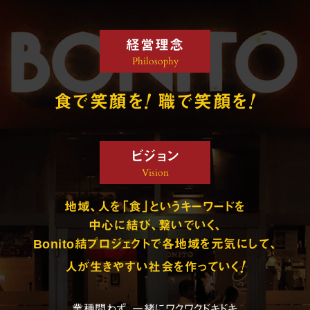
経営理念
Philosophy
!
!
食で笑顔を
職で笑顔を
ビジョン
Vision
地域、人を「食」というキーワードを
中心に結び、繋いでいく、
Bonito結プロジェクトで各地域を元気にして、
!
人が生きやすい社会を作っていく
業種問わず、一緒にワクワクドキドキ