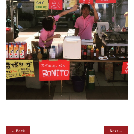
← Back
Next →